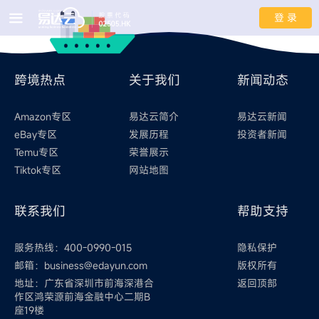
登 录
跨境热点
关于我们
新闻动态
Amazon专区
易达云简介
易达云新闻
eBay专区
发展历程
投资者新闻
Temu专区
荣誉展示
Tiktok专区
网站地图
联系我们
帮助支持
服务热线：400-0990-015
隐私保护
邮箱：business@edayun.com
版权所有
地址：广东省深圳市前海深港合
返回顶部
作区鸿荣源前海金融中心二期B
座19楼