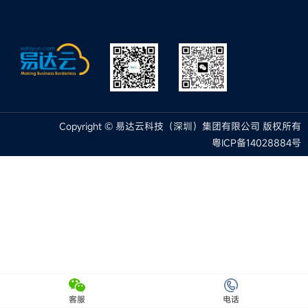
Copyright © 易达云科技（深圳）集团有限公司 版权所有
粤ICP备14028884号
客服
电话